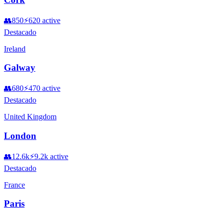
👥
850
⚡
620
active
Destacado
Ireland
Galway
👥
680
⚡
470
active
Destacado
United Kingdom
London
👥
12.6k
⚡
9.2k
active
Destacado
France
Paris