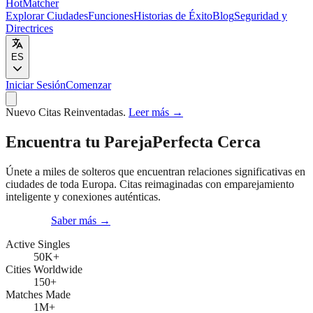
HotMatcher
Explorar Ciudades
Funciones
Historias de Éxito
Blog
Seguridad y
Directrices
ES
Iniciar Sesión
Comenzar
Nuevo
Citas Reinventadas.
Leer más
→
Encuentra tu Pareja
Perfecta Cerca
Únete a miles de solteros que encuentran relaciones significativas en
ciudades de toda Europa. Citas reimaginadas con emparejamiento
inteligente y conexiones auténticas.
Comenzar
Saber más
→
Active Singles
50K
+
Cities Worldwide
150
+
Matches Made
1M
+