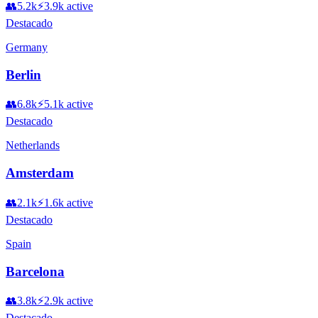
👥
5.2k
⚡
3.9k
active
Destacado
Germany
Berlin
👥
6.8k
⚡
5.1k
active
Destacado
Netherlands
Amsterdam
👥
2.1k
⚡
1.6k
active
Destacado
Spain
Barcelona
👥
3.8k
⚡
2.9k
active
Destacado