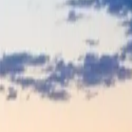
HotMatcher
Sfoglia le Città
Funzionalità
Storie di Successo
Blog
Sicurezza e Linee 
IT
Accedi
Inizia
Home