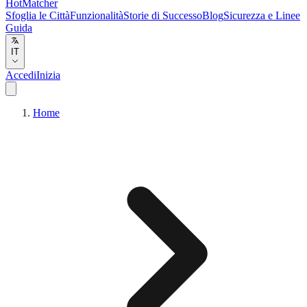
HotMatcher
Sfoglia le Città
Funzionalità
Storie di Successo
Blog
Sicurezza e Linee
Guida
IT
Accedi
Inizia
Home