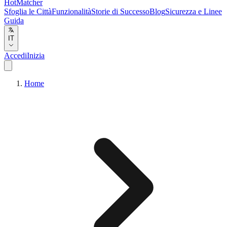
HotMatcher
Sfoglia le Città
Funzionalità
Storie di Successo
Blog
Sicurezza e Linee
Guida
IT
Accedi
Inizia
Home