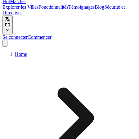
HotMatcher
Explorer les Villes
Fonctionnalités
Témoignages
Blog
Sécurité et
Directives
FR
Se connecter
Commencer
Home