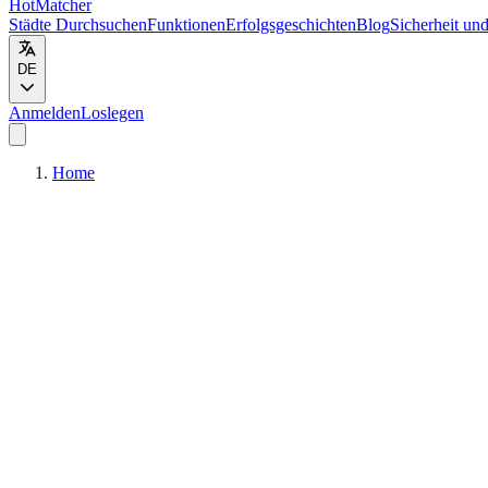
HotMatcher
Städte Durchsuchen
Funktionen
Erfolgsgeschichten
Blog
Sicherheit und
DE
Anmelden
Loslegen
Home